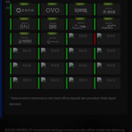
* Selama bank maintenance dan bank offline deposit dan penarikan tidak dapat
diproses
©2026 MESINSLOT menawarkan berbagai macam provider pilihan terbaik dan didukung