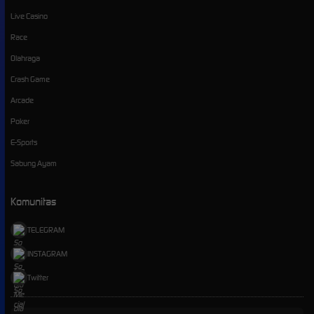
Live Casino
Race
Olahraga
Crash Game
Arcade
Poker
E-Sports
Sabung Ayam
Komunitas
TELEGRAM
INSTAGRAM
Twitter