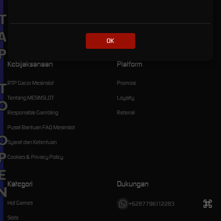
pilihan game yang beragam menjadikan mesinslot relevan bagi pengguna yang
TO OPEN
menginginkan pengalaman bermain yang optimal dan praktis setiap hari.
OK
Kebijaksanaan
Platform
RTP Gacor Mesinslot
Promosi
Tentang MESINSLOT
Loyalty
Responsible Gambling
Referral
Pusat Bantuan FAQ Mesinslot
Syarat dan Ketentuan
Cookies & Privacy Policy
Kategori
Dukungan
Hot Games
+6287796112283
Slots