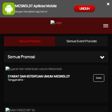
×
MESINSLOT Aplikasi Mobile
UNDUH
Jangan tampilkan lagi hari ini
Semua Promosi
Semua Event Provider
Semua Promosi
SYARAT DAN KETENTUAN UMUM MESINSLOT
Detail
Tanggal akhir:
-