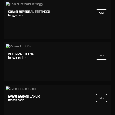
KOMISI REFERRAL TERTINGGI
Detail
Tanggal akhir:
-
REFERRAL 300%
Detail
Tanggal akhir:
-
EVENT BERANI LAPOR
Detail
Tanggal akhir:
-