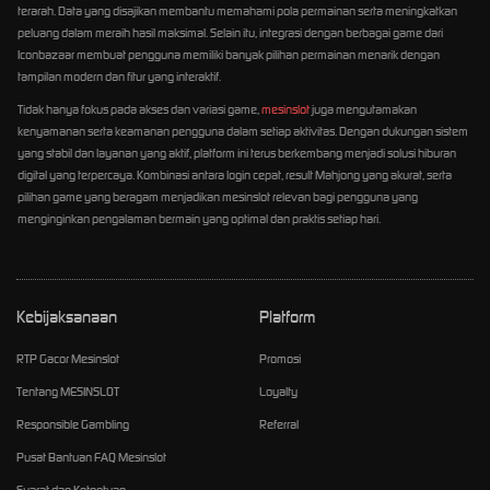
terarah. Data yang disajikan membantu memahami pola permainan serta meningkatkan
peluang dalam meraih hasil maksimal. Selain itu, integrasi dengan berbagai game dari
Iconbazaar membuat pengguna memiliki banyak pilihan permainan menarik dengan
tampilan modern dan fitur yang interaktif.
Tidak hanya fokus pada akses dan variasi game,
mesinslot
juga mengutamakan
kenyamanan serta keamanan pengguna dalam setiap aktivitas. Dengan dukungan sistem
yang stabil dan layanan yang aktif, platform ini terus berkembang menjadi solusi hiburan
digital yang terpercaya. Kombinasi antara login cepat, result Mahjong yang akurat, serta
pilihan game yang beragam menjadikan mesinslot relevan bagi pengguna yang
menginginkan pengalaman bermain yang optimal dan praktis setiap hari.
Kebijaksanaan
Platform
RTP Gacor Mesinslot
Promosi
Tentang MESINSLOT
Loyalty
Responsible Gambling
Referral
Pusat Bantuan FAQ Mesinslot