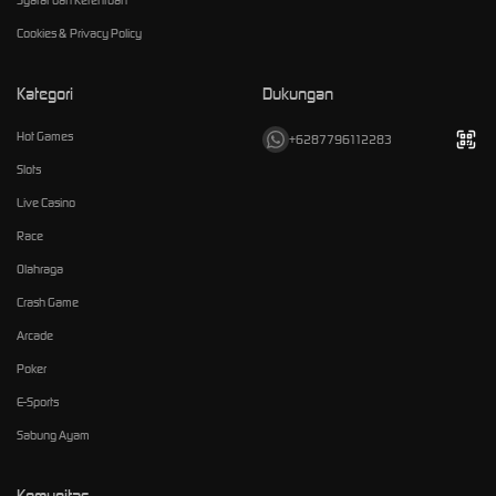
Syarat dan Ketentuan
Cookies & Privacy Policy
Kategori
Dukungan
Hot Games
+6287796112283
Slots
Live Casino
Race
Olahraga
Crash Game
Arcade
Poker
E-Sports
Sabung Ayam
Komunitas